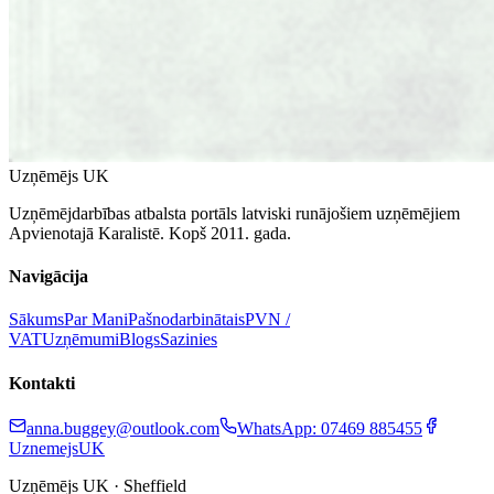
Uzņēmējs UK
Uzņēmējdarbības atbalsta portāls latviski runājošiem uzņēmējiem
Apvienotajā Karalistē. Kopš 2011. gada.
Navigācija
Sākums
Par Mani
Pašnodarbinātais
PVN /
VAT
Uzņēmumi
Blogs
Sazinies
Kontakti
anna.buggey@outlook.com
WhatsApp: 07469 885455
UznemejsUK
Uzņēmējs UK · Sheffield