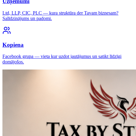
Uzņēmumi
Ltd, LLP, CIC, PLC — kura struktūra der Tavam biznesam?
Salīdzinājums un padomi.
Kopiena
Facebook grupa — vieta kur uzdot jautājumus un satikt līdzīgi
domājošos.