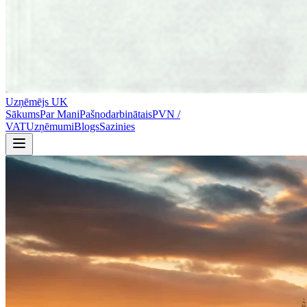
Uzņēmējs
UK
Sākums
Par Mani
Pašnodarbinātais
PVN /
VAT
Uzņēmumi
Blogs
Sazinies