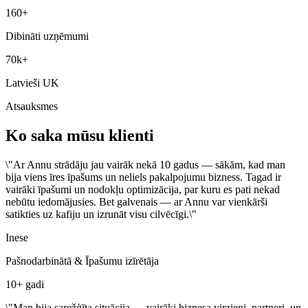
160+
Dibināti uzņēmumi
70k+
Latvieši UK
Atsauksmes
Ko saka mūsu klienti
\"
Ar Annu strādāju jau vairāk nekā 10 gadus — sākām, kad man
bija viens īres īpašums un neliels pakalpojumu bizness. Tagad ir
vairāki īpašumi un nodokļu optimizācija, par kuru es pati nekad
nebūtu iedomājusies. Bet galvenais — ar Annu var vienkārši
satikties uz kafiju un izrunāt visu cilvēcīgi.
\"
Inese
Pašnodarbinātā & Īpašumu izīrētāja
10+ gadi
\"
Man bija sarežģīta situācija — vairāki biznesa virzieni, partneri, un