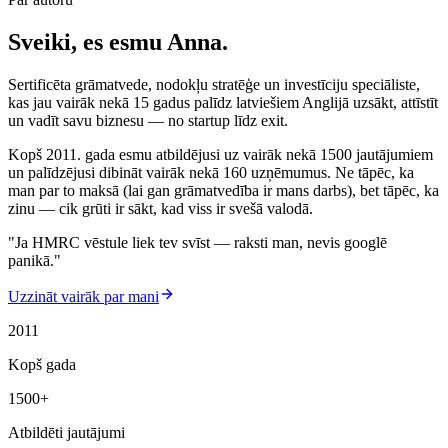
Sveiki, es esmu Anna.
Sertificēta grāmatvede, nodokļu stratēģe un investīciju speciāliste,
kas jau vairāk nekā 15 gadus palīdz latviešiem Anglijā uzsākt, attīstīt
un vadīt savu biznesu — no startup līdz exit.
Kopš 2011. gada esmu atbildējusi uz vairāk nekā
1500 jautājumiem
un palīdzējusi dibināt vairāk nekā
160 uzņēmumus
. Ne tāpēc, ka
man par to maksā (lai gan grāmatvedība ir mans darbs), bet tāpēc, ka
zinu — cik grūti ir sākt, kad viss ir svešā valodā.
"Ja HMRC vēstule liek tev svīst — raksti man, nevis googlē
panikā."
Uzzināt vairāk par mani
2011
Kopš gada
1500+
Atbildēti jautājumi