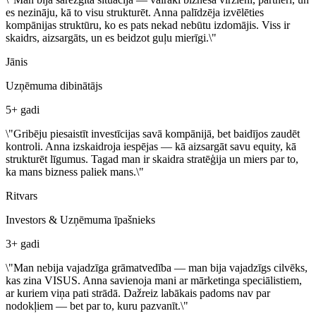
es nezināju, kā to visu strukturēt. Anna palīdzēja izvēlēties
kompānijas struktūru, ko es pats nekad nebūtu izdomājis. Viss ir
skaidrs, aizsargāts, un es beidzot guļu mierīgi.
\"
Jānis
Uzņēmuma dibinātājs
5+ gadi
\"
Gribēju piesaistīt investīcijas savā kompānijā, bet baidījos zaudēt
kontroli. Anna izskaidroja iespējas — kā aizsargāt savu equity, kā
strukturēt līgumus. Tagad man ir skaidra stratēģija un miers par to,
ka mans bizness paliek mans.
\"
Ritvars
Investors & Uzņēmuma īpašnieks
3+ gadi
\"
Man nebija vajadzīga grāmatvedība — man bija vajadzīgs cilvēks,
kas zina VISUS. Anna savienoja mani ar mārketinga speciālistiem,
ar kuriem viņa pati strādā. Dažreiz labākais padoms nav par
nodokļiem — bet par to, kuru pazvanīt.
\"