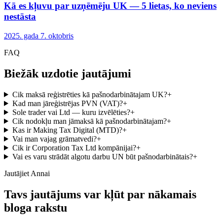
Kā es kļuvu par uzņēmēju UK — 5 lietas, ko neviens
nestāsta
2025. gada 7. oktobris
FAQ
Biežāk uzdotie jautājumi
Cik maksā reģistrēties kā pašnodarbinātajam UK?
+
Kad man jāreģistrējas PVN (VAT)?
+
Sole trader vai Ltd — kuru izvēlēties?
+
Cik nodokļu man jāmaksā kā pašnodarbinātajam?
+
Kas ir Making Tax Digital (MTD)?
+
Vai man vajag grāmatvedi?
+
Cik ir Corporation Tax Ltd kompānijai?
+
Vai es varu strādāt algotu darbu UN būt pašnodarbinātais?
+
Jautājiet Annai
Tavs jautājums var kļūt par nākamais
bloga rakstu