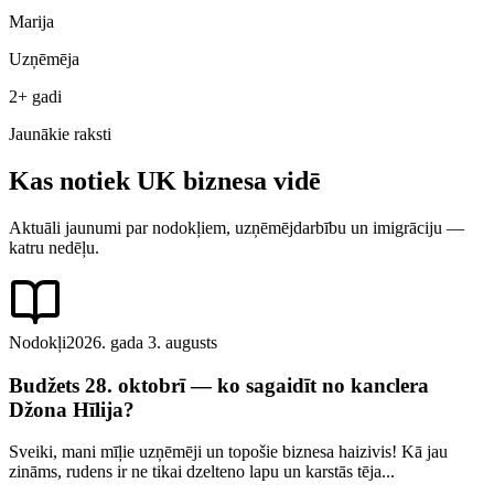
Marija
Uzņēmēja
2+ gadi
Jaunākie raksti
Kas notiek UK biznesa vidē
Aktuāli jaunumi par nodokļiem, uzņēmējdarbību un imigrāciju —
katru nedēļu.
Nodokļi
2026. gada 3. augusts
Budžets 28. oktobrī — ko sagaidīt no kanclera
Džona Hīlija?
Sveiki, mani mīļie uzņēmēji un topošie biznesa haizivis! Kā jau
zināms, rudens ir ne tikai dzelteno lapu un karstās tēja...