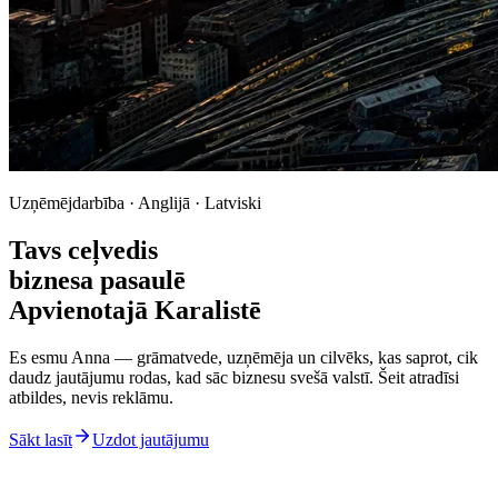
Uzņēmējdarbība · Anglijā · Latviski
Tavs ceļvedis
biznesa pasaulē
Apvienotajā Karalistē
Es esmu Anna — grāmatvede, uzņēmēja un cilvēks, kas saprot, cik
daudz jautājumu rodas, kad sāc biznesu svešā valstī. Šeit atradīsi
atbildes, nevis reklāmu.
Sākt lasīt
Uzdot jautājumu