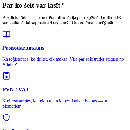
Par ko šeit var lasīt?
Bez lieka ūdens — konkrēta informācija par uzņēmējdarbību UK,
sarakstīta tā, lai saprastu arī tas, kurš tikko nolēma pamēģināt.
Pašnodarbinātais
Kā reģistrēties, ko drīkst, cik maksā. Viss par sole trader statusu no
A līdz Z.
PVN / VAT
Kad reģistrēties, kā rēķināt, un kāpēc Jānis ir bēdīgs — ar
piemēriem.