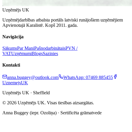
Uzņēmējs UK
Uzņēmējdarbības atbalsta portāls latviski runājošiem uzņēmējiem
Apvienotajā Karalistē. Kopš 2011. gada.
Navigācija
Sākums
Par Mani
Pašnodarbinātais
PVN /
VAT
Uzņēmumi
Blogs
Sazinies
Kontakti
anna.buggey@outlook.com
WhatsApp: 07469 885455
UznemejsUK
Uzņēmējs UK · Sheffield
©
2026
Uzņēmējs UK. Visas tiesības aizsargātas.
Anna Buggey (iepr. Ozoliņa) · Sertificēta grāmatvede