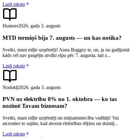
Lasīt rakstu
Humors
2026. gada 3. augusts
MTD termiņš bija 7. augusts — un kas notika?
Sveiki, mani mīļie uzņēmēji! Anna Buggey te, un, ja nu gadījumā
kāds vēl nav paspējis atvilkt elpu pēc 7. augusta, tad z...
Lasīt rakstu
Nodokļi
2026. gada 3. augusts
PVN uz elektrību 0% no 1. oktobra — ko tas
nozīmē Tavam biznesam?
Sveiki, mani mīļie uzņēmēji un mājsaimniecību vadītāji! Vai
atceraties to sajūtu, kad atverat elektrības rēķinu un domāj...
Lasīt rakstu