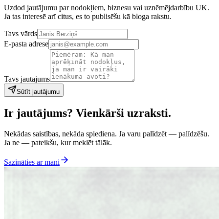
Uzdod jautājumu par nodokļiem, biznesu vai uznēmējdarbību UK.
Ja tas interesē arī citus, es to publisēšu kā bloga rakstu.
Tavs vārds
E-pasta adrese
Tavs jautājums
Sūtīt jautājumu
Ir jautājums? Vienkārši uzraksti.
Nekādas saistības, nekāda spiediena. Ja varu palīdzēt — palīdzēšu.
Ja ne — pateikšu, kur meklēt tālāk.
Sazināties ar mani