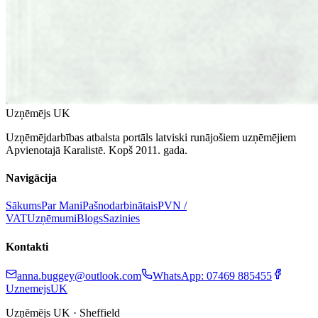
Uzņēmējs UK
Uzņēmējdarbības atbalsta portāls latviski runājošiem uzņēmējiem
Apvienotajā Karalistē. Kopš 2011. gada.
Navigācija
Sākums
Par Mani
Pašnodarbinātais
PVN /
VAT
Uzņēmumi
Blogs
Sazinies
Kontakti
anna.buggey@outlook.com
WhatsApp: 07469 885455
UznemejsUK
Uzņēmējs UK · Sheffield