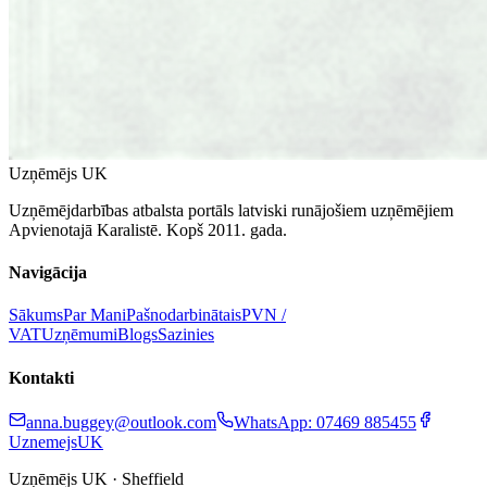
Uzņēmējs UK
Uzņēmējdarbības atbalsta portāls latviski runājošiem uzņēmējiem
Apvienotajā Karalistē. Kopš 2011. gada.
Navigācija
Sākums
Par Mani
Pašnodarbinātais
PVN /
VAT
Uzņēmumi
Blogs
Sazinies
Kontakti
anna.buggey@outlook.com
WhatsApp: 07469 885455
UznemejsUK
Uzņēmējs UK · Sheffield